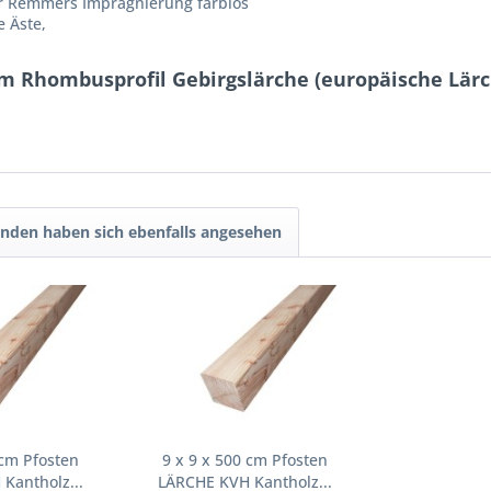
r Remmers Imprägnierung farblos
 Äste,
m Rhombusprofil Gebirgslärche (europäische Lärc
nden haben sich ebenfalls angesehen
 cm Pfosten
9 x 9 x 500 cm Pfosten
Kantholz...
LÄRCHE KVH Kantholz...