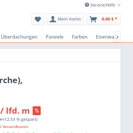
Service/Hilfe
Mein Konto
0,00 € *
, Überdachungen
Paneele
Farben
Eisenwaren
B

rche),
 / lfd. m
 m
(12,53 % gespart)
l. Versandkosten