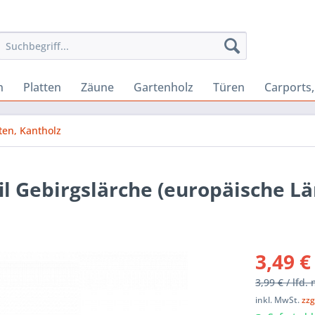
n
Platten
Zäune
Gartenholz
Türen
Carports
ten, Kantholz
 Gebirgslärche (europäische Lä
3,49 €
3,99 € / lfd.
inkl. MwSt.
zzg