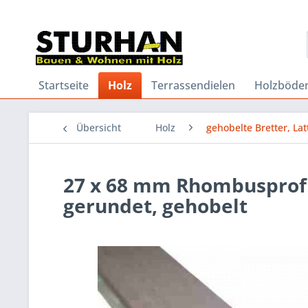
Startseite
Holz
Terrassendielen
Holzböde
Übersicht
Holz
gehobelte Bretter, Lat
27 x 68 mm Rhombusprofil
gerundet, gehobelt