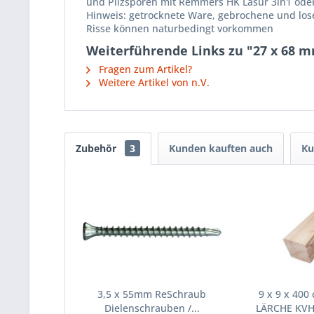
und Pilzsporen mit Remmers HK Lasur 3in1 ode
Hinweis: getrocknete Ware, gebrochene und lose
Risse können naturbedingt vorkommen
Weiterführende Links zu "27 x 68 m
Fragen zum Artikel?
Weitere Artikel von n.V.
Zubehör
3
Kunden kauften auch
Ku
3,5 x 55mm ReSchraub
9 x 9 x 400
Dielenschrauben /...
LÄRCHE KVH 