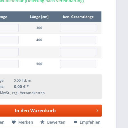
ol-/lieferbar (Lieferung nach Vereinbarung)
enge
Länge [cm]
ben. Gesamtlänge
300
400
500
ge:
0,00
lfd. m
is:
0,00
€ *
. MwSt., zzgl. Versandkosten
In den
Warenkorb
hen
Merken
Bewerten
Empfehlen