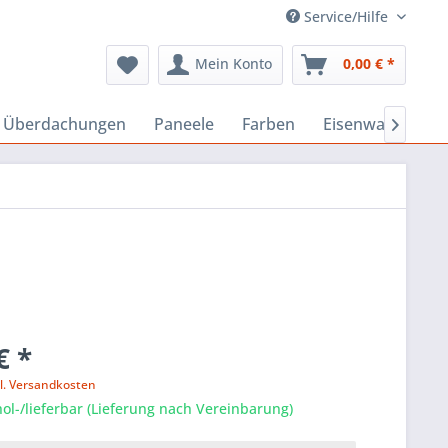
Service/Hilfe
Mein Konto
0,00 € *
, Überdachungen
Paneele
Farben
Eisenwaren
B

€ *
l. Versandkosten
ol-/lieferbar (Lieferung nach Vereinbarung)