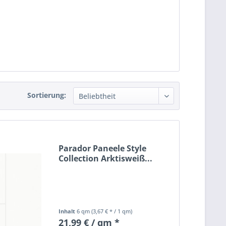
Sortierung:
Parador Paneele Style
Collection Arktisweiß...
Inhalt
6 qm
(3,67 € * / 1 qm)
21,99 € / qm *