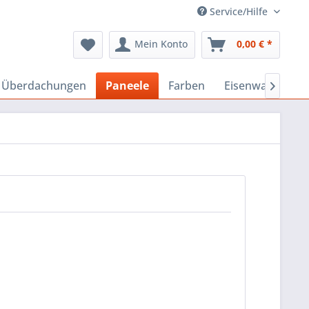
Service/Hilfe
Mein Konto
0,00 € *
, Überdachungen
Paneele
Farben
Eisenwaren
