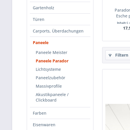
Gartenholz
Parado
Esche 
Türen
Inhalt
6
17,
Carports, Überdachungen
Paneele
Paneele Meister
Filtern
Paneele Parador
Lichtsysteme
Paneelzubehör
Massivprofile
Akustikpaneele /
Clickboard
Farben
Eisenwaren