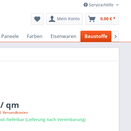
Service/Hilfe
Mein Konto
0,00 € *
Paneele
Farben
Eisenwaren
Baustoffe
Planer

 / qm
l. Versandkosten
ol-/lieferbar (Lieferung nach Vereinbarung)