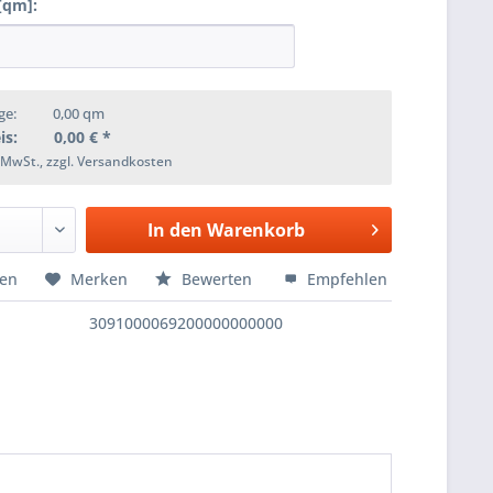
[qm]:
ge:
0,00
qm
is:
0,00
€ *
. MwSt., zzgl. Versandkosten
In den
Warenkorb
hen
Merken
Bewerten
Empfehlen
3091000069200000000000