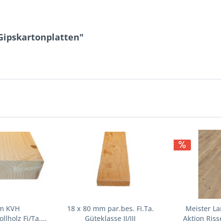
Gipskartonplatten"
cm KVH
18 x 80 mm par.bes. Fi.Ta.
Meister L
lholz Fi/Ta,...
Güteklasse II/III
Aktion Riss