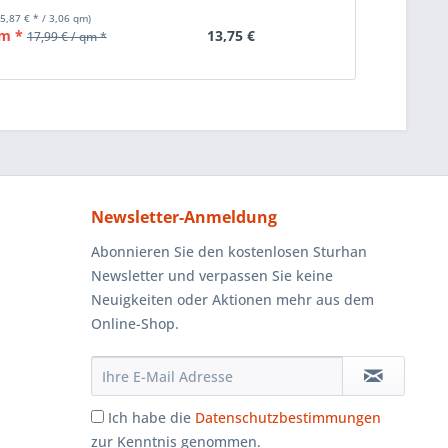
Grobgewinde...
45,87 € * / 3,06 qm)
qm *
13,75 €
5
17,99 € / qm *
Newsletter-Anmeldung
Abonnieren Sie den kostenlosen Sturhan
Newsletter und verpassen Sie keine
Neuigkeiten oder Aktionen mehr aus dem
Online-Shop.
Ich habe die
Datenschutzbestimmungen
zur Kenntnis genommen.