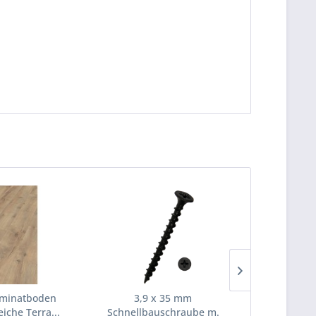
aminatboden
3,9 x 35 mm
6,0x160mm 
eiche Terra...
Schnellbauschraube m.
plus Senkk