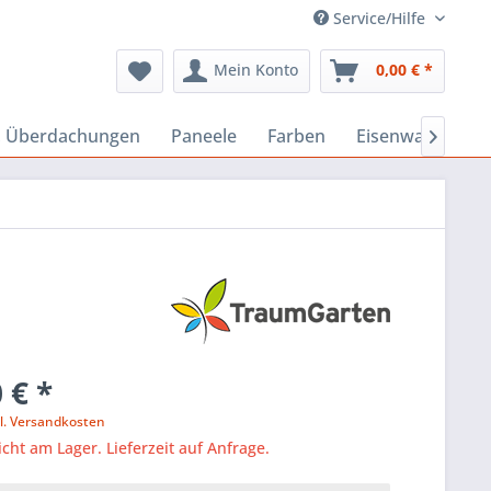
Service/Hilfe
Mein Konto
0,00 € *
, Überdachungen
Paneele
Farben
Eisenwaren

 € *
l. Versandkosten
icht am Lager. Lieferzeit auf Anfrage.