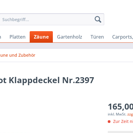
n
Platten
Zäune
Gartenholz
Türen
Carports
äune und Zubehör
ot Klappdeckel Nr.2397
165,00
inkl. MwSt.
zzg
Zur Zeit n