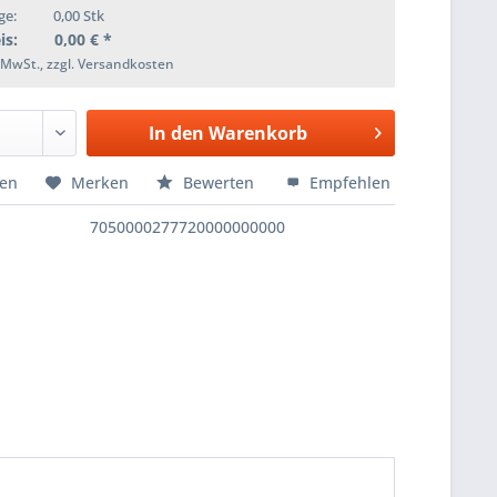
ge:
0,00
Stk
is:
0,00
€ *
. MwSt., zzgl. Versandkosten
In den
Warenkorb
hen
Merken
Bewerten
Empfehlen
7050000277720000000000