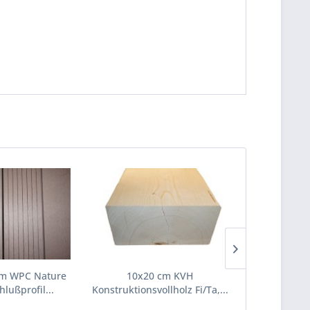
mm WPC Nature
10x20 cm KVH
10x1
lußprofil...
Konstruktionsvollholz Fi/Ta,...
Konstruktions