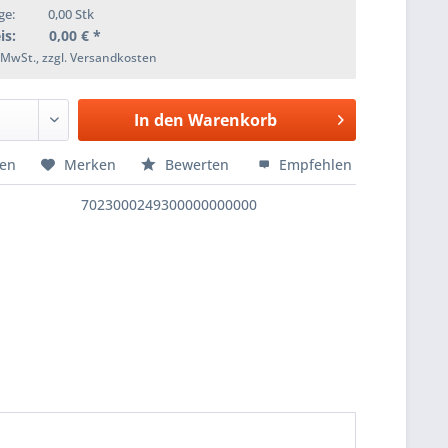
ge:
0,00
Stk
is:
0,00
€ *
. MwSt., zzgl. Versandkosten
In den
Warenkorb
hen
Merken
Bewerten
Empfehlen
7023000249300000000000