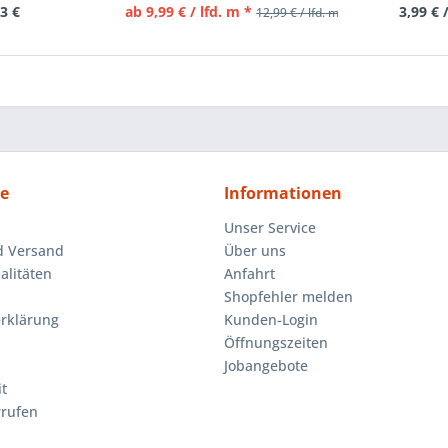
3 €
ab 9,99 € / lfd. m *
3,99 € 
12,99 € / lfd. m *
ce
Informationen
Unser Service
d Versand
Über uns
litäten
Anfahrt
Shopfehler melden
rklärung
Kunden-Login
Öffnungszeiten
Jobangebote
t
rrufen