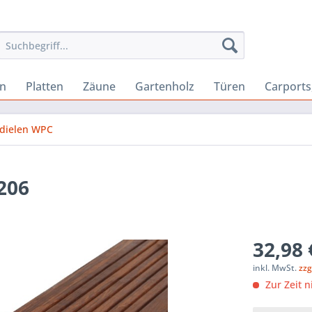
n
Platten
Zäune
Gartenholz
Türen
Carport
ndielen WPC
206
32,98 
inkl. MwSt.
zzg
Zur Zeit n