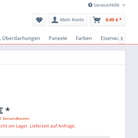
Service/Hilfe
Mein Konto
0,00 € *
s, Überdachungen
Paneele
Farben
Eisenwaren

€ *
l. Versandkosten
icht am Lager. Lieferzeit auf Anfrage.