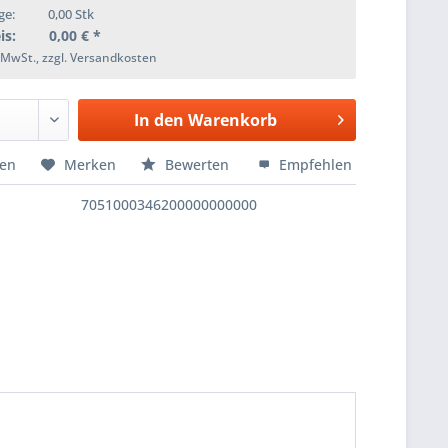
ge:
0,00
Stk
is:
0,00
€ *
. MwSt., zzgl. Versandkosten
In den
Warenkorb
hen
Merken
Bewerten
Empfehlen
7051000346200000000000