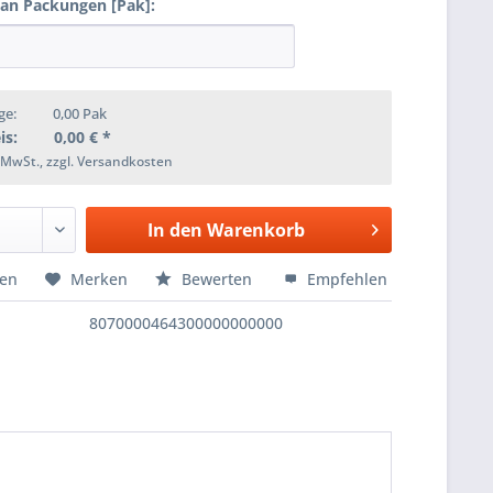
 an Packungen [Pak]:
ge:
0,00
Pak
is:
0,00
€ *
. MwSt., zzgl. Versandkosten
In den
Warenkorb
hen
Merken
Bewerten
Empfehlen
8070000464300000000000