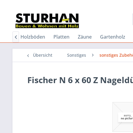
dielen
Holzböden
Platten
Zäune
Gartenholz

Übersicht
Sonstiges
sonstiges Zubeh
Fischer N 6 x 60 Z Nageld