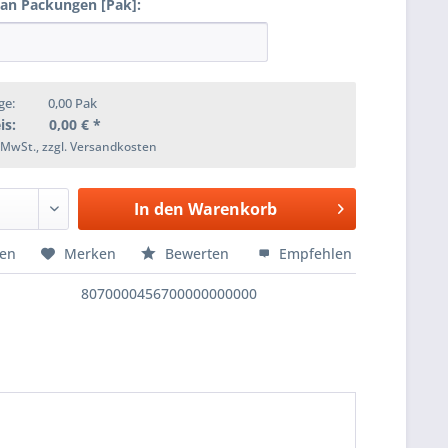
 an Packungen [Pak]:
ge:
0,00
Pak
is:
0,00
€ *
. MwSt., zzgl. Versandkosten
In den
Warenkorb
hen
Merken
Bewerten
Empfehlen
8070000456700000000000