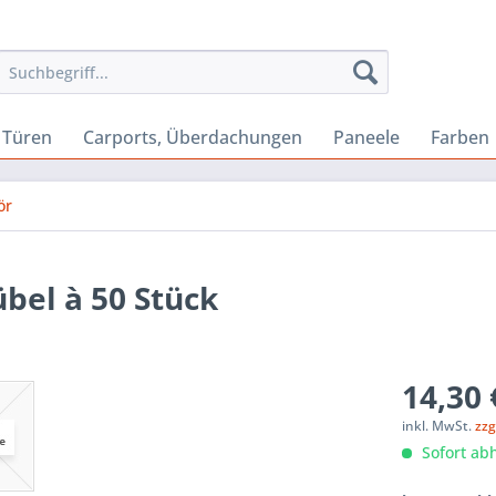
Türen
Carports, Überdachungen
Paneele
Farben
ör
übel à 50 Stück
14,30 
inkl. MwSt.
zzg
Sofort abh