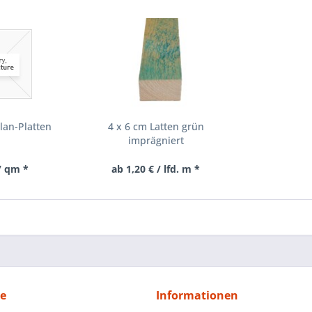
lan-Platten
4 x 6 cm Latten grün
imprägniert
/ qm *
ab 1,20 € / lfd. m *
ce
Informationen