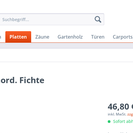
n
Platten
Zäune
Gartenholz
Türen
Carport
ord. Fichte
46,80 
inkl. MwSt.
zzg
Sofort abh