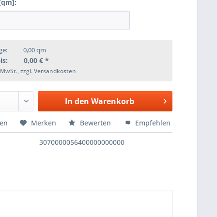
[qm]:
ge:
0,00
qm
is:
0,00
€ *
. MwSt., zzgl. Versandkosten
In den
Warenkorb
hen
Merken
Bewerten
Empfehlen
3070000056400000000000