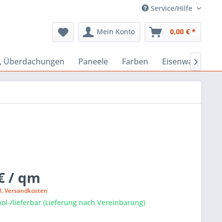
Service/Hilfe
Mein Konto
0,00 € *
s, Überdachungen
Paneele
Farben
Eisenwaren

€ / qm
l. Versandkosten
ol-/lieferbar (Lieferung nach Vereinbarung)