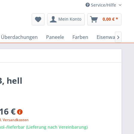
Service/Hilfe
Mein Konto
0,00 € *
, Überdachungen
Paneele
Farben
Eisenwaren
B

, hell
16 €
l. Versandkosten
ol-/lieferbar (Lieferung nach Vereinbarung)