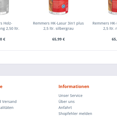
s Holz-
Remmers HK-Lasur 3in1 plus
Remmers HK-L
g 2,50 ltr.
2,5 ltr. silbergrau
2,5 ltr
los
0 €
65,99 €
65
ce
Informationen
Unser Service
d Versand
Über uns
litäten
Anfahrt
Shopfehler melden