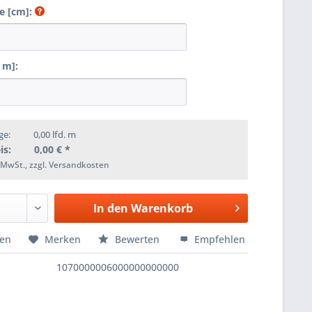
e [cm]:
 m]:
ge:
0,00
lfd. m
is:
0,00
€ *
. MwSt., zzgl. Versandkosten
In den
Warenkorb
hen
Merken
Bewerten
Empfehlen
1070000006000000000000