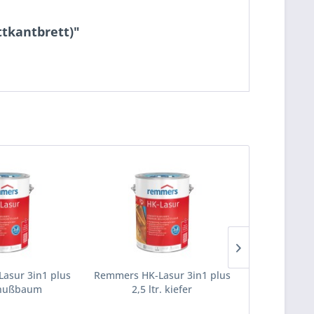
ttkantbrett)"
asur 3in1 plus
Remmers HK-Lasur 3in1 plus
Remmers HK-
. nußbaum
2,5 ltr. kiefer
2,5 lt