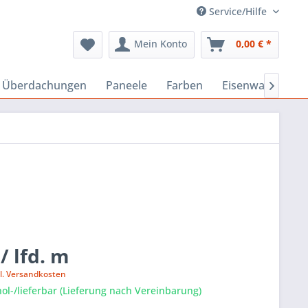
Service/Hilfe
Mein Konto
0,00 € *
, Überdachungen
Paneele
Farben
Eisenwaren
B

 / lfd. m
l. Versandkosten
ol-/lieferbar (Lieferung nach Vereinbarung)