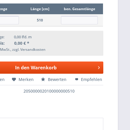
enge
Länge [cm]
ben. Gesamtlänge
510
ge:
0,00
lfd. m
is:
0,00
€ *
. MwSt., zzgl. Versandkosten
In den
Warenkorb
hen
Merken
Bewerten
Empfehlen
2050000020100000000510