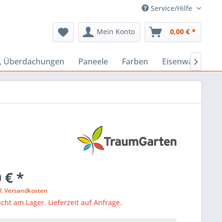
Service/Hilfe
Mein Konto
0,00 € *
s, Überdachungen
Paneele
Farben
Eisenwaren

 € *
l. Versandkosten
icht am Lager. Lieferzeit auf Anfrage.