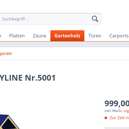
n
Platten
Zäune
Gartenholz
Türen
Carport
geräte
TYLINE Nr.5001
999,00
inkl. MwSt.
zzg
Zur Zeit n