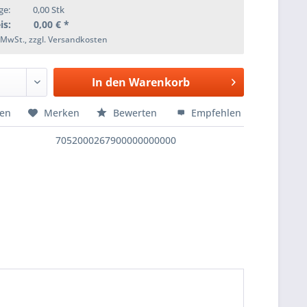
ge:
0,00
Stk
is:
0,00
€ *
. MwSt., zzgl. Versandkosten
In den
Warenkorb
hen
Merken
Bewerten
Empfehlen
7052000267900000000000