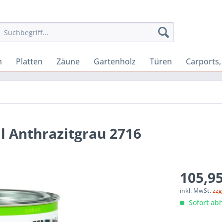
n
Platten
Zäune
Gartenholz
Türen
Carports
l Anthrazitgrau 2716
105,95
inkl. MwSt.
zzg
Sofort abh