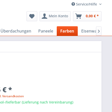
Service/Hilfe
Mein Konto
0,00 € *
, Überdachungen
Paneele
Farben
Eisenwaren

 € *
l. Versandkosten
ol-/lieferbar (Lieferung nach Vereinbarung)