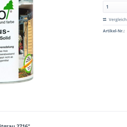
Vergleic
Artikel-Nr.:
itgrau 2716"