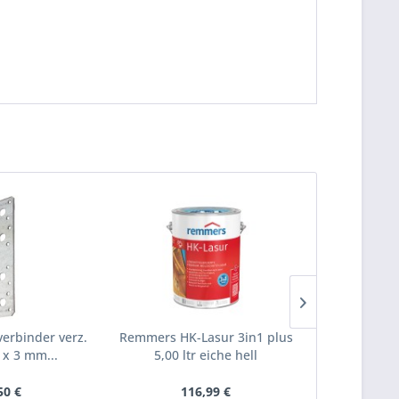
verbinder verz.
Remmers HK-Lasur 3in1 plus
22 mm O
 x 3 mm...
5,00 ltr eiche hell
scharfk
50 €
116,99 €
ab 14,