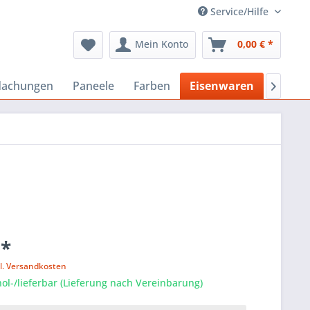
Service/Hilfe
Mein Konto
0,00 € *
dachungen
Paneele
Farben
Eisenwaren
Bausto

 *
l. Versandkosten
ol-/lieferbar (Lieferung nach Vereinbarung)