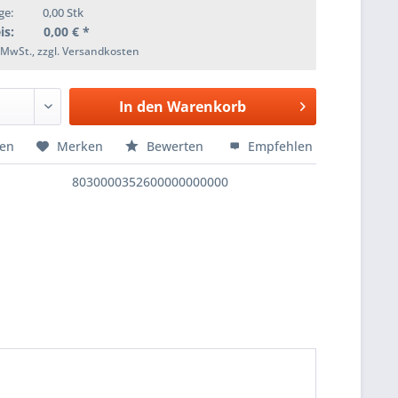
ge:
0,00
Stk
is:
0,00
€ *
. MwSt., zzgl. Versandkosten
In den
Warenkorb
hen
Merken
Bewerten
Empfehlen
8030000352600000000000