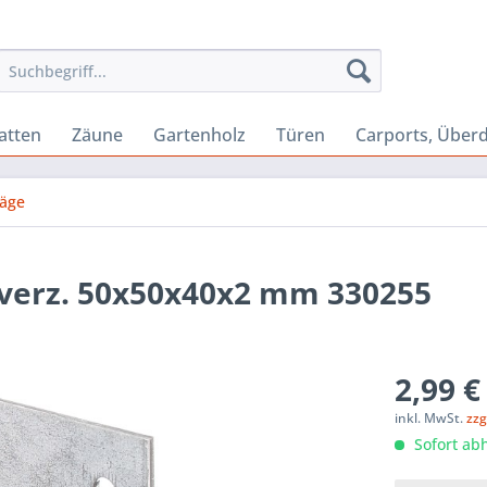
atten
Zäune
Gartenholz
Türen
Carports, Über
läge
 verz. 50x50x40x2 mm 330255
2,99 €
inkl. MwSt.
zzg
Sofort abh