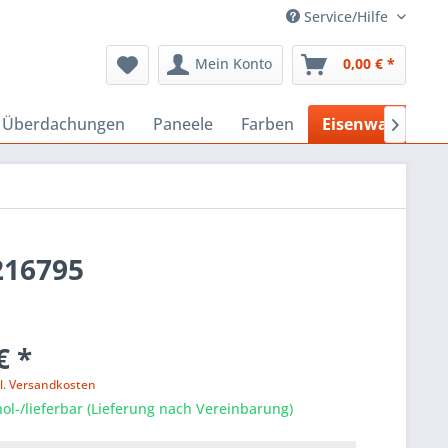
Service/Hilfe
Mein Konto
0,00 € *
, Überdachungen
Paneele
Farben
Eisenwaren

216795
€ *
l. Versandkosten
ol-/lieferbar (Lieferung nach Vereinbarung)