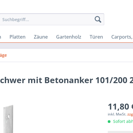
n
Platten
Zäune
Gartenholz
Türen
Carports
läge
schwer mit Betonanker 101/200 
11,80 
inkl. MwSt.
zzg
Sofort abh