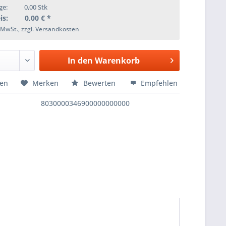
ge:
0,00
Stk
is:
0,00
€ *
. MwSt., zzgl. Versandkosten
In den
Warenkorb
hen
Merken
Bewerten
Empfehlen
8030000346900000000000