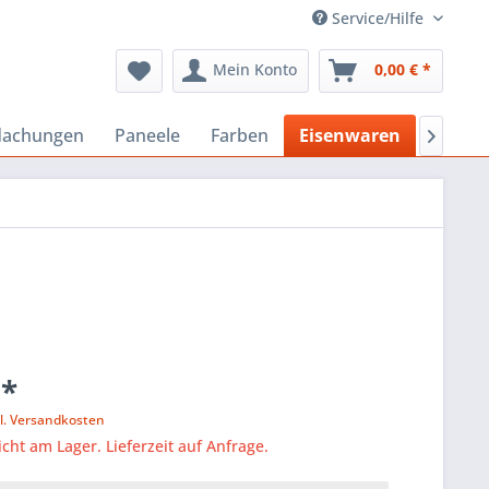
Service/Hilfe
Mein Konto
0,00 € *
dachungen
Paneele
Farben
Eisenwaren
Bausto

 *
l. Versandkosten
icht am Lager. Lieferzeit auf Anfrage.