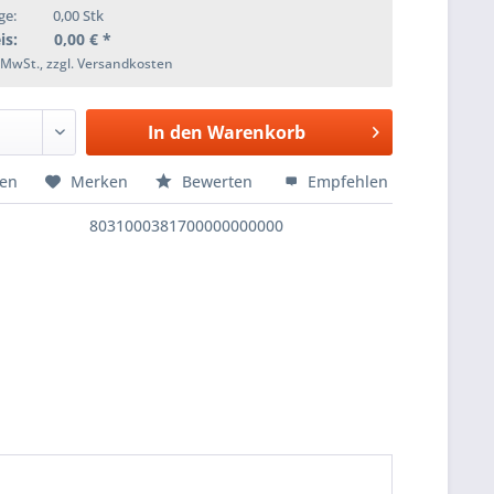
ge:
0,00
Stk
is:
0,00
€ *
. MwSt., zzgl. Versandkosten
In den
Warenkorb
hen
Merken
Bewerten
Empfehlen
8031000381700000000000