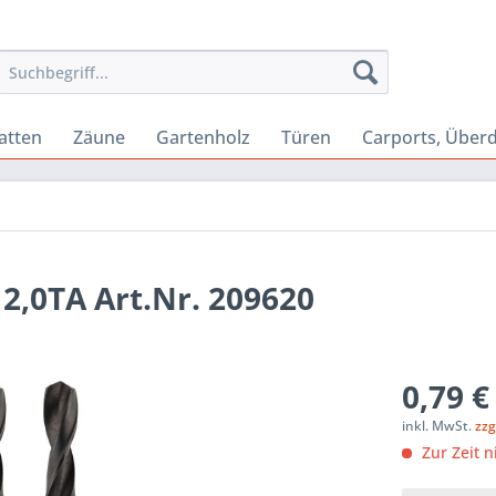
atten
Zäune
Gartenholz
Türen
Carports, Über
2,0TA Art.Nr. 209620
0,79 €
inkl. MwSt.
zzg
Zur Zeit n