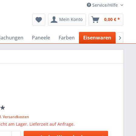
Service/Hilfe
Mein Konto
0,00 € *
dachungen
Paneele
Farben
Eisenwaren
Bausto

 *
l. Versandkosten
icht am Lager. Lieferzeit auf Anfrage.