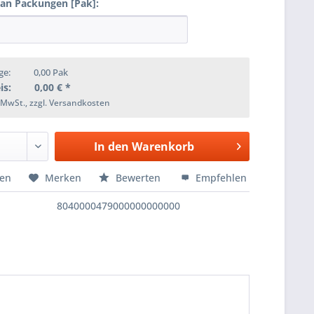
 an Packungen [Pak]:
ge:
0,00
Pak
is:
0,00
€ *
. MwSt., zzgl. Versandkosten
In den
Warenkorb
hen
Merken
Bewerten
Empfehlen
8040000479000000000000