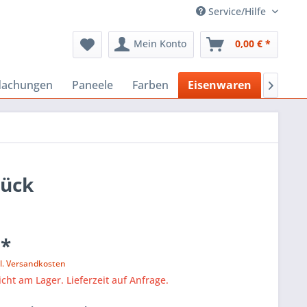
Service/Hilfe
Mein Konto
0,00 € *
dachungen
Paneele
Farben
Eisenwaren
Bausto

tück
 *
l. Versandkosten
icht am Lager. Lieferzeit auf Anfrage.