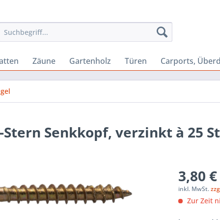
atten
Zäune
Gartenholz
Türen
Carports, Über
gel
Stern Senkkopf, verzinkt à 25 S
3,80 €
inkl. MwSt.
zzg
Zur Zeit n