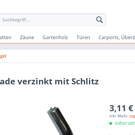
atten
Zäune
Gartenholz
Türen
Carports, Über
gel
de verzinkt mit Schlitz
3,11 €
inkl. MwSt.
zzg
Sofort abh