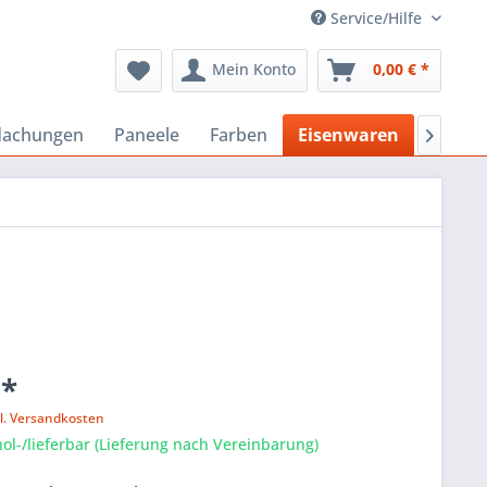
Service/Hilfe
Mein Konto
0,00 € *
dachungen
Paneele
Farben
Eisenwaren
Bausto

 *
l. Versandkosten
ol-/lieferbar (Lieferung nach Vereinbarung)