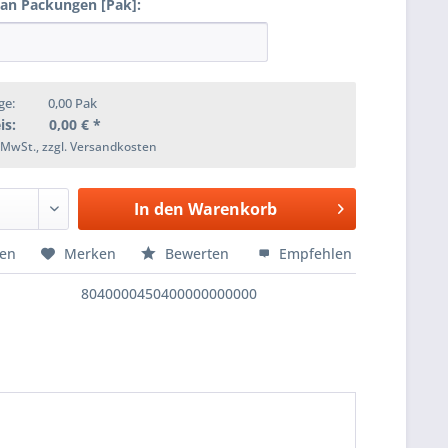
 an Packungen [Pak]:
ge:
0,00
Pak
is:
0,00
€ *
. MwSt., zzgl. Versandkosten
In den
Warenkorb
hen
Merken
Bewerten
Empfehlen
8040000450400000000000