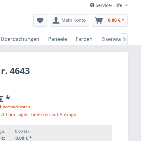
Service/Hilfe
Mein Konto
0,00 € *
, Überdachungen
Paneele
Farben
Eisenwaren
B

r. 4643
€ *
l. Versandkosten
icht am Lager. Lieferzeit auf Anfrage.
ge:
0,00
Stk
is:
0,00
€ *