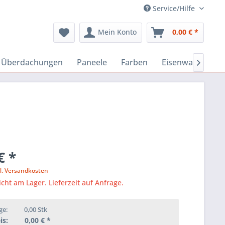
Service/Hilfe
Mein Konto
0,00 € *
, Überdachungen
Paneele
Farben
Eisenwaren
B

€ *
l. Versandkosten
icht am Lager. Lieferzeit auf Anfrage.
ge:
0,00
Stk
is:
0,00
€ *