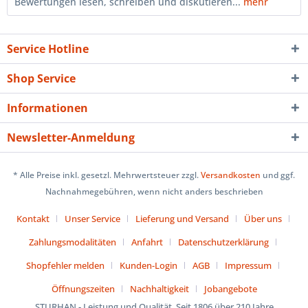
Bewertungen lesen, schreiben und diskutieren...
mehr
Service Hotline
Shop Service
Informationen
Newsletter-Anmeldung
* Alle Preise inkl. gesetzl. Mehrwertsteuer zzgl.
Versandkosten
und ggf.
Nachnahmegebühren, wenn nicht anders beschrieben
Kontakt
Unser Service
Lieferung und Versand
Über uns
Zahlungsmodalitäten
Anfahrt
Datenschutzerklärung
Shopfehler melden
Kunden-Login
AGB
Impressum
Öffnungszeiten
Nachhaltigkeit
Jobangebote
STURHAN - Leistung und Qualität. Seit 1806 über 210 Jahre