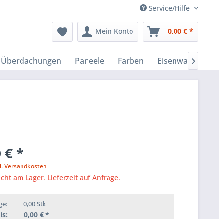
Service/Hilfe
Mein Konto
0,00 € *
, Überdachungen
Paneele
Farben
Eisenwaren
B

 € *
l. Versandkosten
icht am Lager. Lieferzeit auf Anfrage.
ge:
0,00
Stk
is:
0,00
€ *