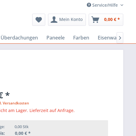
Service/Hilfe
Mein Konto
0,00 € *
, Überdachungen
Paneele
Farben
Eisenwaren
B

€ *
l. Versandkosten
icht am Lager. Lieferzeit auf Anfrage.
ge:
0,00
Stk
is:
0,00
€ *