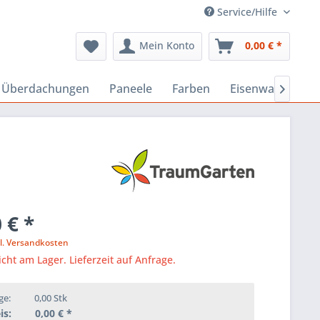
Service/Hilfe
Mein Konto
0,00 € *
, Überdachungen
Paneele
Farben
Eisenwaren
B

 € *
l. Versandkosten
icht am Lager. Lieferzeit auf Anfrage.
ge:
0,00
Stk
is:
0,00
€ *