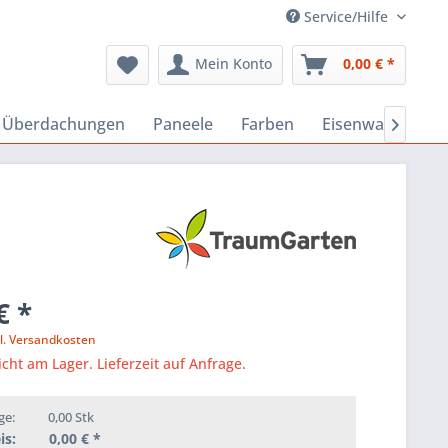
Service/Hilfe
Mein Konto
0,00 € *
, Überdachungen
Paneele
Farben
Eisenwaren
B

€ *
l. Versandkosten
icht am Lager. Lieferzeit auf Anfrage.
ge:
0,00
Stk
is:
0,00
€ *