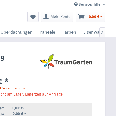
Service/Hilfe
Mein Konto
0,00 € *
, Überdachungen
Paneele
Farben
Eisenwaren
B

59
€ *
l. Versandkosten
icht am Lager. Lieferzeit auf Anfrage.
ge:
0,00
Stk
is:
0,00
€ *