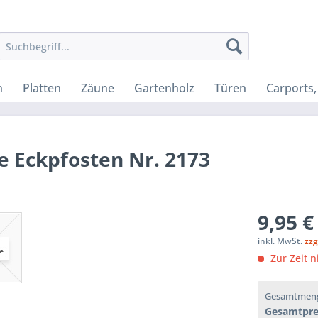
n
Platten
Zäune
Gartenholz
Türen
Carports
 Eckpfosten Nr. 2173
9,95 €
inkl. MwSt.
zzg
Zur Zeit n
Gesamtmen
Gesamtpre