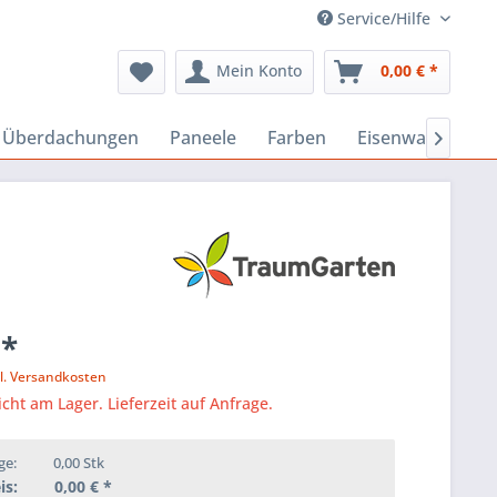
Service/Hilfe
Mein Konto
0,00 € *
, Überdachungen
Paneele
Farben
Eisenwaren
B

 *
l. Versandkosten
icht am Lager. Lieferzeit auf Anfrage.
ge:
0,00
Stk
is:
0,00
€ *