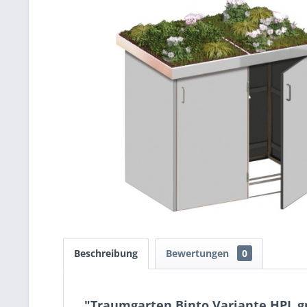
Beschreibung
Bewertungen
0
"Traumgarten Binto Variante HPL gr