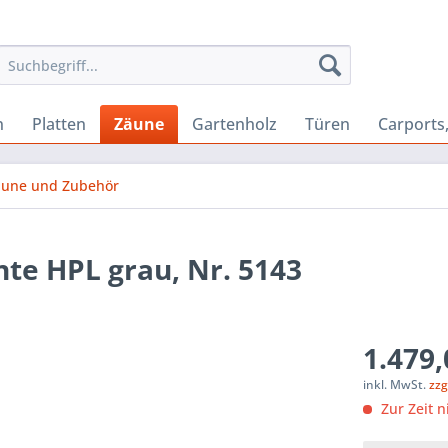
n
Platten
Zäune
Gartenholz
Türen
Carports
äune und Zubehör
te HPL grau, Nr. 5143
1.479,
inkl. MwSt.
zzg
Zur Zeit n