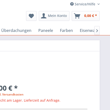
Service/Hilfe
Mein Konto
0,00 € *
, Überdachungen
Paneele
Farben
Eisenwaren

00 € *
l. Versandkosten
icht am Lager. Lieferzeit auf Anfrage.