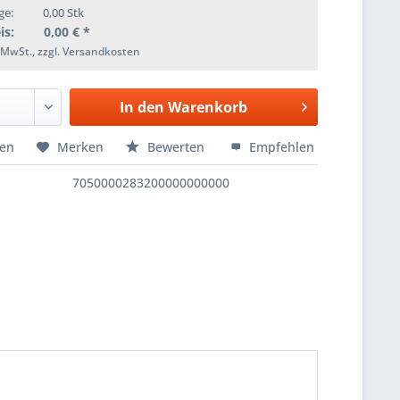
ge:
0,00
Stk
is:
0,00
€ *
. MwSt., zzgl. Versandkosten
In den
Warenkorb
hen
Merken
Bewerten
Empfehlen
7050000283200000000000