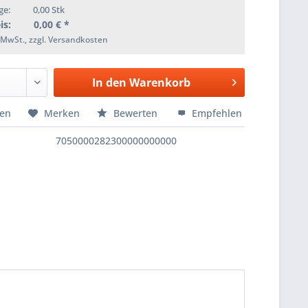
ge:
0,00
Stk
is:
0,00
€ *
. MwSt., zzgl. Versandkosten
In den
Warenkorb
hen
Merken
Bewerten
Empfehlen
7050000282300000000000