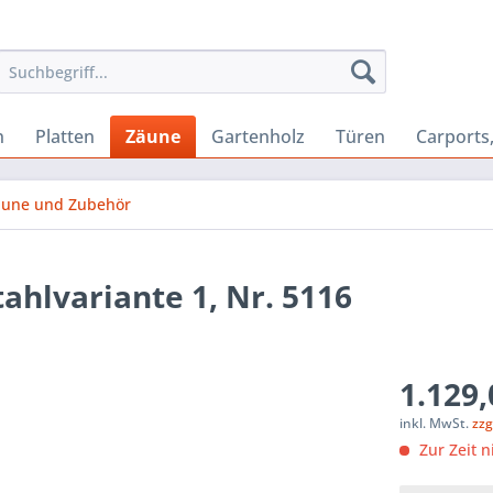
n
Platten
Zäune
Gartenholz
Türen
Carports
äune und Zubehör
ahlvariante 1, Nr. 5116
1.129,
inkl. MwSt.
zzg
Zur Zeit n