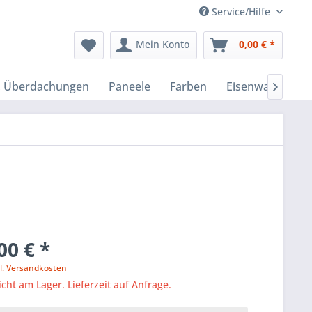
Service/Hilfe
Mein Konto
0,00 € *
, Überdachungen
Paneele
Farben
Eisenwaren

00 € *
l. Versandkosten
icht am Lager. Lieferzeit auf Anfrage.