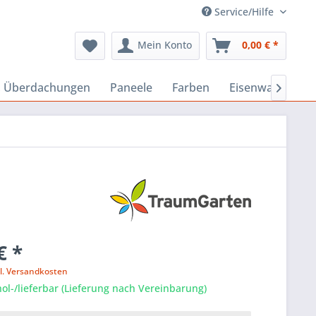
Service/Hilfe
Mein Konto
0,00 € *
, Überdachungen
Paneele
Farben
Eisenwaren

€ *
l. Versandkosten
ol-/lieferbar (Lieferung nach Vereinbarung)