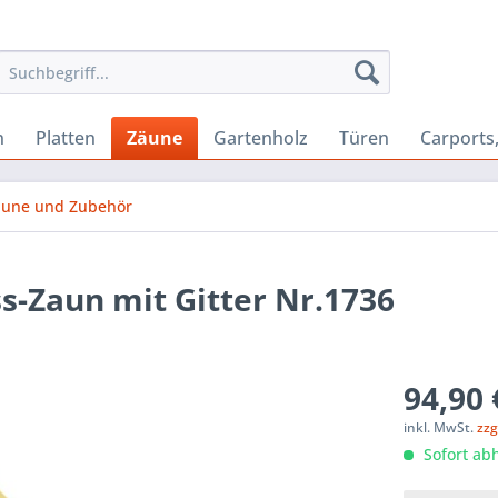
n
Platten
Zäune
Gartenholz
Türen
Carports
äune und Zubehör
-Zaun mit Gitter Nr.1736
94,90 
inkl. MwSt.
zzg
Sofort abh