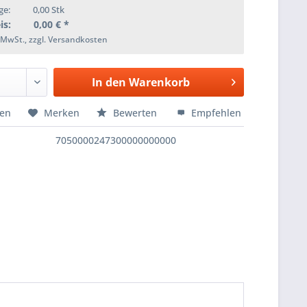
ge:
0,00
Stk
is:
0,00
€ *
. MwSt., zzgl. Versandkosten
In den
Warenkorb
hen
Merken
Bewerten
Empfehlen
7050000247300000000000