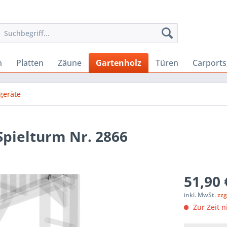
n
Platten
Zäune
Gartenholz
Türen
Carport
geräte
pielturm Nr. 2866
51,90 
inkl. MwSt.
zzg
Zur Zeit n