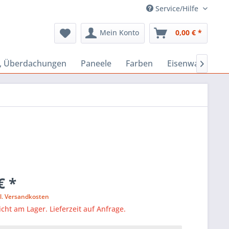
Service/Hilfe
Mein Konto
0,00 € *
s, Überdachungen
Paneele
Farben
Eisenwaren

€ *
l. Versandkosten
icht am Lager. Lieferzeit auf Anfrage.