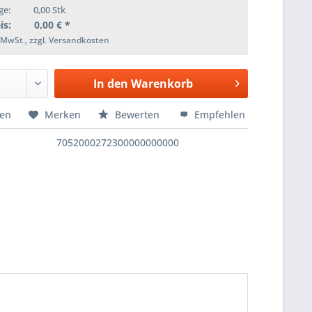
ge:
0,00
Stk
is:
0,00
€ *
. MwSt., zzgl. Versandkosten
In den
Warenkorb
hen
Merken
Bewerten
Empfehlen
7052000272300000000000