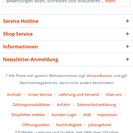
Bewertungen lesen, schreiben und diskutieren...
mehr
Service Hotline
Shop Service
Informationen
Newsletter-Anmeldung
* Alle Preise inkl. gesetzl. Mehrwertsteuer zzgl.
Versandkosten
und ggf.
Nachnahmegebühren, wenn nicht anders beschrieben
Kontakt
Unser Service
Lieferung und Versand
Über uns
Zahlungsmodalitäten
Anfahrt
Datenschutzerklärung
Shopfehler melden
Kunden-Login
AGB
Impressum
Öffnungszeiten
Nachhaltigkeit
Jobangebote
STURHAN - Leistung und Qualität. Seit 1806 über 210 Jahre