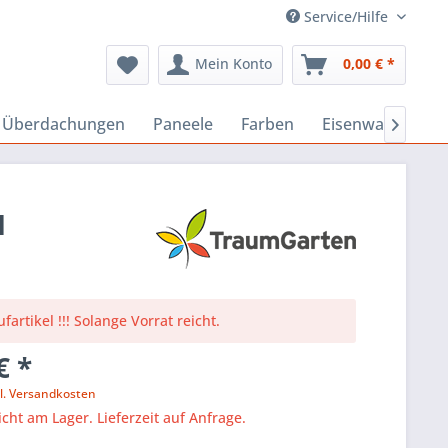
Service/Hilfe
Mein Konto
0,00 € *
, Überdachungen
Paneele
Farben
Eisenwaren
B

1
fartikel !!! Solange Vorrat reicht.
€ *
l. Versandkosten
icht am Lager. Lieferzeit auf Anfrage.